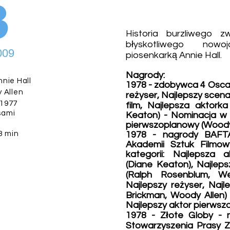
3
Historia burzliwego z
błyskotliwego nowo
009
piosenkarką Annie Hall.
Nagrody:
nie Hall
1978 - zdobywca 4 Oscar
 Allen
reżyser, Najlepszy scena
1977
film, Najlepsza aktork
sami
Keaton) - Nominacja w k
pierwszoplanowy (Woody
3 min
1978 - nagrody BAFTA
Akademii Sztuk Filmow
kategorii: Najlepsza 
(Diane Keaton), Najleps
(Ralph Rosenblum, We
Najlepszy reżyser, Najl
Brickman, Woody Allen)
Najlepszy aktor pierws
1978 - Złote Globy - 
Stowarzyszenia Prasy Za