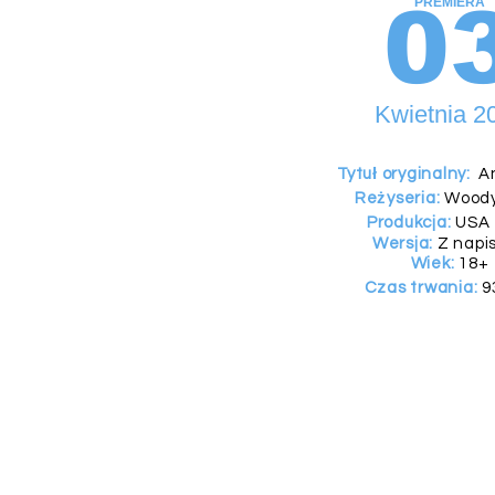
0
PREMIERA
Kwietnia 2
Tytuł oryginalny:
An
Reżyseria:
Woody
Produkcja:
USA 
Wersja:
Z napi
Wiek:
18+
Czas trwania:
9