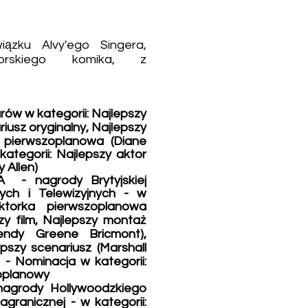
wiązku Alvy'ego Singera,
jorskiego komika, z
ów w kategorii: Najlepszy
riusz oryginalny, Najlepszy
a pierwszoplanowa (Diane
ategorii: Najlepszy aktor
 Allen)
 - nagrody Brytyjskiej
ych i Telewizyjnych - w
aktorka pierwszoplanowa
zy film, Najlepszy montaż
ndy Greene Bricmont),
epszy scenariusz (Marshall
 - Nominacja w kategorii:
zoplanowy
nagrody Hollywoodzkiego
granicznej - w kategorii: