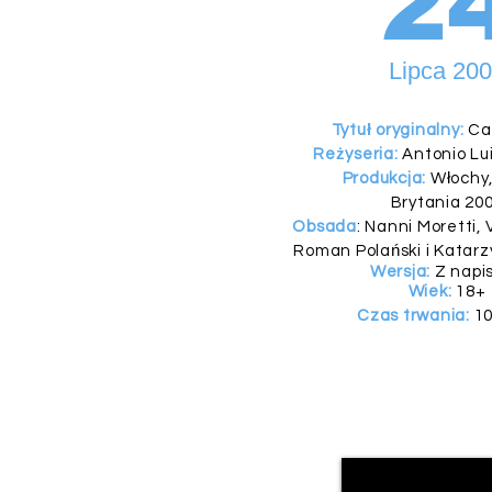
2
Lipca 20
Tytuł oryginalny:
Ca
Reżyseria:
Antonio Lui
Produkcja:
Włochy,
Brytania 20
Obsada
: Nanni Moretti, 
Roman Polański i Katar
Wersja:
Z napi
Wiek:
18+
Czas trwania:
10