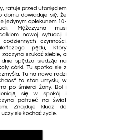
y, ratuje przed utonięciem
o domu dowiaduje się, że
aje jedynym opiekunem 10-
audii. Mężczyzna musi
ałkiem nowej sytuacji i
, codziennych czynności.
leńczego pędu, który
 zaczyna szukać siebie, a
 dnie spędza siedząc na
ły córki. Tu spotka się z
 rozmyśla. Tu na nowo rodzi
 chaos” to stan umysłu, w
tro po śmierci żony. Ból i
ieniają się w spokój i
aczyna patrzeć na świat
mi. Znajduje klucz do
uczy się kochać życie.