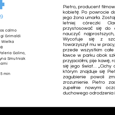
4
Pietro, producent filmow
kobietę. Po powrocie d
09
jego żona umarła. Zost
letniej córeczki Cl
przystosować się do c
os calmo
nauczyć najprostszych
gi Grimaldi
Wycofuje się z sza
 Wielka
towarzyszył mu w pracy,
08
przede wszystkim całe
Valeria Golino,
ławce w parku obok szko
zyna Smutniak
przyjaciółmi, pije kawę,
sami
się jego świat… „Cichy
którym znajduje się Pie
5 min
zagubienie powoli zm
zrozumienie. Pietro z
zupełnie nowymi ocza
duchowego odrodzenia i 