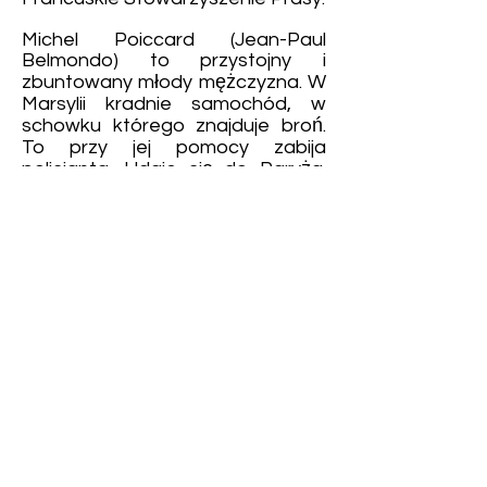
Michel Poiccard (Jean-Paul
Belmondo) to przystojny i
zbuntowany młody mężczyzna. W
Marsylii kradnie samochód, w
schowku którego znajduje broń.
To przy jej pomocy zabija
policjanta. Udaje się do Paryża.
Chłopak zdaje sobie sprawę, że
zostało mu mało czasu. Za kilka
godzin będzie najbardziej
poszukiwanym człowiekiem w
kraju. Nie przejmuje się tym jednak.
Wciąż najbardziej skupia się na
miłości do amerykańskich filmów i
na romansie z Amerykanką
Patricią, studentką Sorbony (Jean
Seberg). Razem planują uciec do
Włoch. Wcześniej Michel chce
odebrać pieniądze od swojego
dłużnika. Sytuacja komplikuje się,