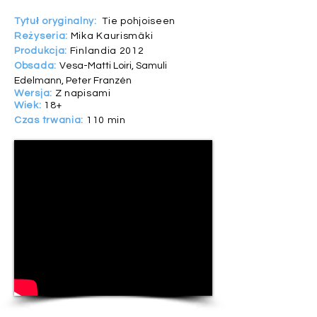
Tytuł oryginalny:
Tie pohjoiseen
Reżyseria:
Mika Kaurismäki
Produkcja:
Finlandia 2012
Obsada:
Vesa-Matti Loiri, Samuli
Edelmann, Peter Franzén
Wersja:
Z napisami
Wiek:
18+
Czas trwania:
110 min