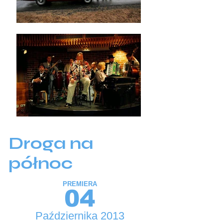
Droga na
północ
PREMIERA
04
Października 2013