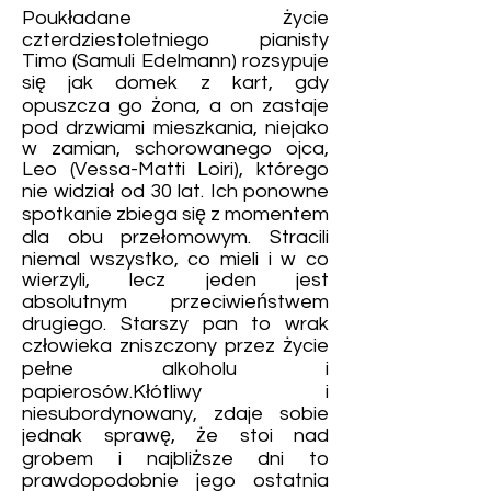
Poukładane życie
czterdziestoletniego pianisty
Timo (Samuli Edelmann) rozsypuje
się jak domek z kart, gdy
opuszcza go żona, a on zastaje
pod drzwiami mieszkania, niejako
w zamian, schorowanego ojca,
Leo (Vessa-Matti Loiri), którego
nie widział od 30 lat. Ich ponowne
spotkanie zbiega się z momentem
dla obu przełomowym. Stracili
niemal wszystko, co mieli i w co
wierzyli, lecz jeden jest
absolutnym przeciwieństwem
drugiego. Starszy pan to wrak
człowieka zniszczony przez życie
pełne alkoholu i
papierosów.Kłótliwy i
niesubordynowany, zdaje sobie
jednak sprawę, że stoi nad
grobem i najbliższe dni to
prawdopodobnie jego ostatnia