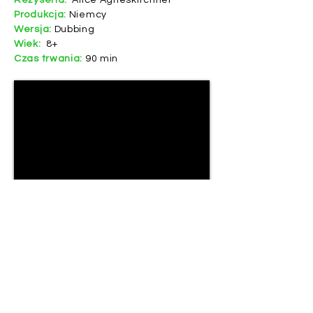
Reżyseria:
Alice Agneskirchner
Produkcja:
Niemcy
Wersja:
Dubbing
Wiek:
8+
Czas trwania:
90 min
Dokument "Wszyscy na scenę!" to
opowieść o pięciorgu dzieciakach,
które postanowiły spełnić swoje
marzenia.