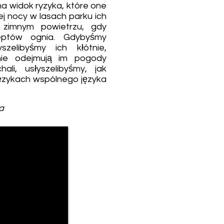
na widok ryzyka, które one
j nocy w lasach parku ich
 zimnym powietrzu, gdy
eptów ognia. Gdybyśmy
yszelibyśmy ich kłótnie,
e nie odejmują im pogody
ali, usłyszelibyśmy, jak
językach wspólnego języka
a