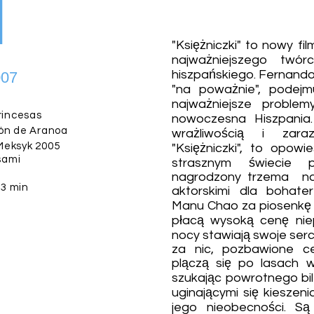
1
"Księżniczki" to nowy f
najważniejszego twór
hiszpańskiego. Fernando
007
"na poważnie", podejm
najważniejsze problem
incesas
nowoczesna Hiszpania
ón de Aranoa
wrażliwością i zara
Meksyk 2005
"Księżniczki", to opowi
sami
strasznym świecie pr
nagrodzony trzema n
3 min
aktorskimi dla bohate
Manu Chao za piosenkę "
płacą wysoką cenę nie
nocy stawiają swoje ser
za nic, pozbawione ce
plączą się po lasach 
szukając powrotnego bile
uginającymi się kieszen
jego nieobecności. Są 