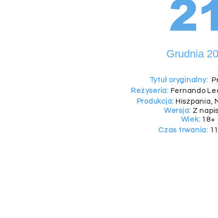
2
Grudnia 2
Tytuł oryginalny:
Pr
Reżyseria:
Fernando Le
Produkcja:
Hiszpania, 
Wersja:
Z napi
Wiek:
18+
Czas trwania:
11