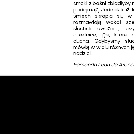
smoki z baśni zbladłyby 
podejmują. Jednak każde
śmiech skrapla się w
rozmawiają wokół sz
słuchali uważniej, usł
obietnice, jęki, któr
ducha. Gdybyśmy słuch
mówią w wielu różnych 
nadziei.
Fernando León de Arano