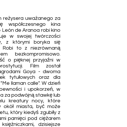
ilm reżysera uważanego za
cę współczesnego kina
 León de Aranoa robi kino
uje w swojej twórczości
y, z którymi boryka się
. Robi to z niezrównaną
zem bezkompromisowo.
eść o pięknej przyjaźni w
ostytucji. Film został
agrodami Goya - dwoma
rek tytułowych oraz dla
Me llaman calle". W dzień
pewności i upokorzeń, w
ca za podwójną stawkę lub
lu kreatury nocy, które
w okół miasta, być może
tu, który kiedyś zgubiły z
iami pamięci pod ciężarem
księżniczkami, dzisiejsze