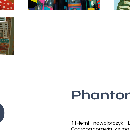
Phanto
9
11-letni nowojorczyk
Choroba sprawia, że moż