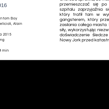
przemieszczać się po
016
szpitalu zaprzyjaźnia 
który trafił tam w wy
ntom Boy
gangsterem, który prze
icioli, Alain
zasilania całego miasta.
siły, wykorzystując niez
a 2015
doświadczenie śledcze 
Nowy Jork przed katastr
ing
4 min