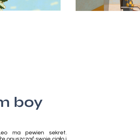
m boy
 Leo ma pewien sekret.
e opuszczać swoje ciało i