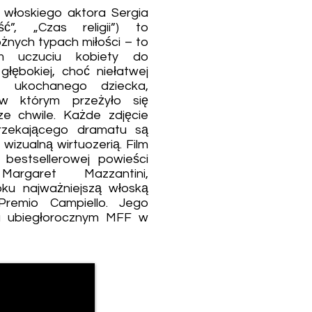
 włoskiego aktora Sergia
ość”, „Czas religii”) to
óżnych typach miłości – to
m uczuciu kobiety do
głębokiej, choć niełatwej
o ukochanego dziecka,
w którym przeżyło się
sze chwile. Każde zdjęcie
rzekającego dramatu są
wizualną wirtuozerią. Film
bestsellerowej powieści
Margaret Mazzantini,
ku najważniejszą włoską
Premio Campiello. Jego
na ubiegłorocznym MFF w