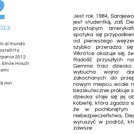
2
Jest rok 1984, Sarajew
jest studentką, zaś Di
2013
przystojnym amerykań
spotyka się przypadkie
od pierwszego wejrze
to al mundo
szybko przeradza si
stellitto
Wkrótce okazuje się, że
zpania 2012
Radość przyszłych ro
 Emile Hirsch
Gemma traci dziecko
sami
wybucha wojna do
zakochanych do prze
9 min
nowym miejscu wcale n
bezskutecznie próbuje z
dziecka staje się jej 
kobietę, która zgadza s
że w pochłoniętym w
niebezpieczeństwa, Di
wyruszyć w podróż, kt
zawsze.