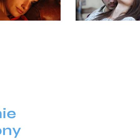
ie
ony