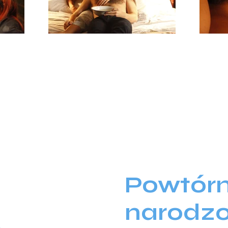
Powtórn
narodz