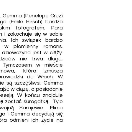
o. Gemma (Penelope Cruz)
ego (Emile Hirsch) bardzo
skim fotografem. Para
m i zakochuje się w sobie
nia. Ich związek bardzo
ę w płomienny romans.
 dziewczyna jest w ciąży.
dziców nie trwa długo,
. Tymczasem w mieście
mowa, która zmusza
prowadzki do Włoch. W
ie są szczęśliwsi. Gemma
ajść w ciążę, a posiadanie
obsesją. W końcu znajduje
ię zostać surogatką. Tyle
ojną Sarajewie. Mimo
ego i Gemma decydują się
óra odmieni ich życie na