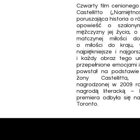
Czwarty film cenionego
Castellitto („Namiętn
poruszająca historia o r
opowieść o szalony
mężczyzny jej życia, o 
matczynej miłości d
o miłości do kraju, 
najpiękniejsze i najgor
i każdy obraz tego u
przepełnione emocjami i 
powstał na podstawie 
żony Castellitta, 
nagrodzonej w 2009 ro
nagrodą literacką – 
premiera odbyła się 
Toronto.