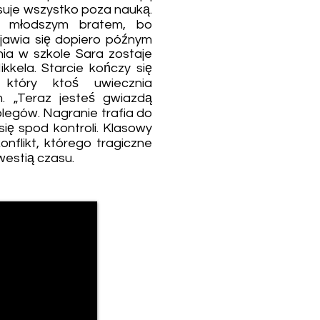
esuje wszystko poza nauką.
 młodszym bratem, bo
awia się dopiero późnym
ia w szkole Sara zostaje
kela. Starcie kończy się
który ktoś uwiecznia
. „Teraz jesteś gwiazdą
olegów. Nagranie trafia do
się spod kontroli. Klasowy
onflikt, którego tragiczne
westią czasu.