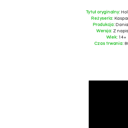
Tytuł oryginalny:
Hol
Reżyseria:
Kaspa
Produkcja:
Dania
Wersja:
Z napi
Wiek:
14+
Czas trwania:
8