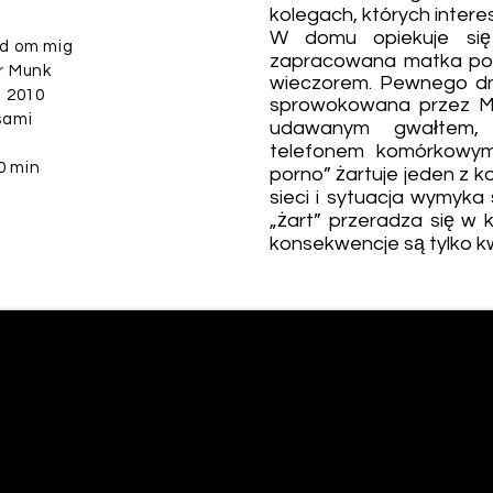
kolegach, których inter
W domu opiekuje się
d om mig
zapracowana matka poj
r Munk
wieczorem. Pewnego dn
 2010
sprowokowana przez Mik
sami
udawanym gwałtem, 
telefonem komórkowym
0 min
porno” żartuje jeden z k
sieci i sytuacja wymyka 
„żart” przeradza się w k
konsekwencje są tylko k