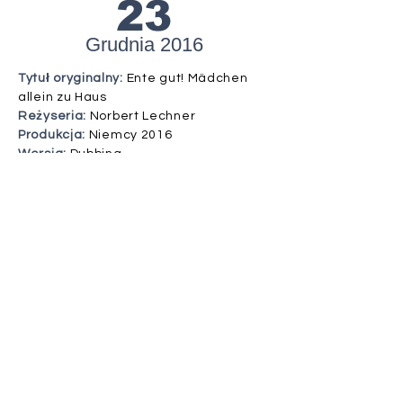
23
Grudnia 2016
Tytuł oryginalny:
Ente gut! Mädchen
allein zu Haus
Reżyseria:
Norbert Lechner
Produkcja:
Niemcy 2016
Wersja:
Dubbing
Wiek:
6+
Czas trwania:
96 min