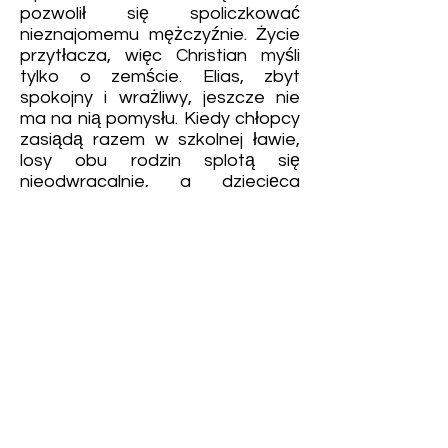
pozwolił się spoliczkować
nieznajomemu mężczyźnie. Życie
przytłacza, więc Christian myśli
tylko o zemście. Elias, zbyt
spokojny i wrażliwy, jeszcze nie
ma na nią pomysłu. Kiedy chłopcy
zasiądą razem w szkolnej ławie,
losy obu rodzin splotą się
nieodwracalnie, a dziecięca
niewinność nabierze zupełnie
nowego znaczenia.
Przemoc, zbrodnia i kłamstwo
przykryte cienką warstwą miłości
to nierzadko świat, w którym
przyszło żyć dorosłym. W
rzeczywistości dalekiej od ideału
swojego miejsca szukają również
dzieci. Kiedy relacje dorosłych są
napięte do granic wytrzymałości,
to właśnie dzieci szukają wyjścia z