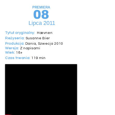
PREMIERA
08
Lipca 2011
Tytuł oryginalny:
Hævnen
Reżyseria:
Susanne Bier
Produkcja:
Dania, Szwecja 2010
Wersja:
Z napisami
Wiek:
18+
Czas trwania:
119 min