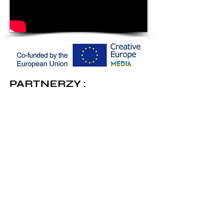
PARTNERZY :
Druga część przygód Diny, która
odziedziczyła po matce magiczną
moc wydobywania z ludzi
najgłębszych sekretów. Tym
razem Wszystkowidząca musi