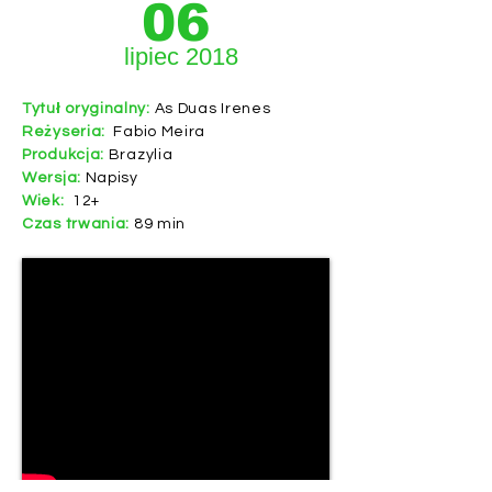
06
lipiec 2018
Tytuł oryginalny:
As Duas Irenes
Reżyseria:
Fabio Meira
Produkcja:
Brazylia
Wersja:
Napisy
Wiek:
12+
Czas trwania:
89 min